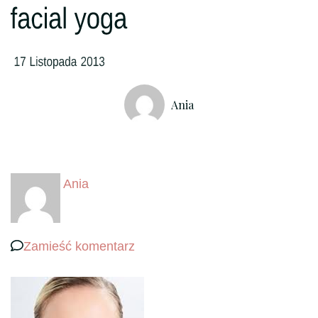
Ania
Ania
we
Zamieść komentarz
wpisie
facial
yoga