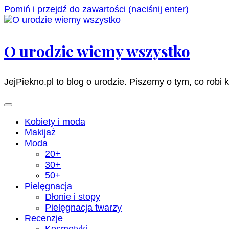
Pomiń i przejdź do zawartości (naciśnij enter)
O urodzie wiemy wszystko
JejPiekno.pl to blog o urodzie. Piszemy o tym, co robi 
Kobiety i moda
Makijaż
Moda
20+
30+
50+
Pielęgnacja
Dłonie i stopy
Pielęgnacja twarzy
Recenzje