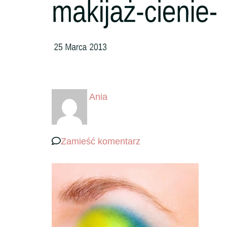
Ania
we
Zamieść komentarz
wpisie
makijaż-
cienie-