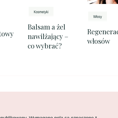
Balsam a żel
Regenerac
itowy
nawilżający –
włosów
co wybrać?