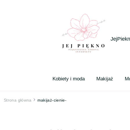
JejPiekn
Kobiety i moda
Makijaż
M
Strona główna
makijaż-cienie-